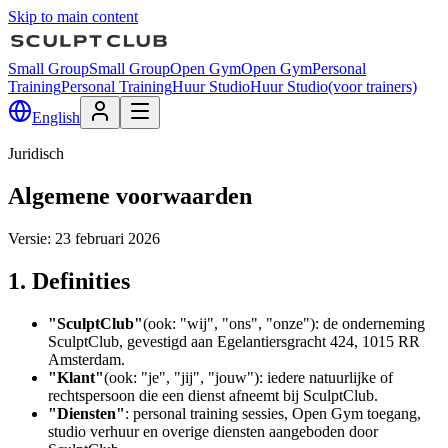
Skip to main content
Small Group
Small Group
Open Gym
Open Gym
Personal
Training
Personal Training
Huur Studio
Huur Studio
(voor trainers)
English
Juridisch
Algemene voorwaarden
Versie: 23 februari 2026
1. Definities
"SculptClub"
(ook: "wij", "ons", "onze"): de onderneming
SculptClub, gevestigd aan Egelantiersgracht 424, 1015 RR
Amsterdam.
"Klant"
(ook: "je", "jij", "jouw"): iedere natuurlijke of
rechtspersoon die een dienst afneemt bij SculptClub.
"Diensten"
: personal training sessies, Open Gym toegang,
studio verhuur en overige diensten aangeboden door