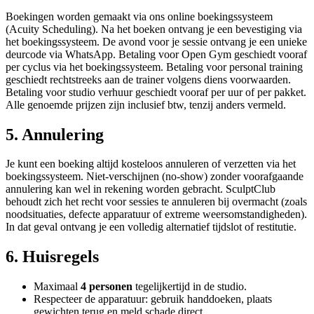
Boekingen worden gemaakt via ons online boekingssysteem
(Acuity Scheduling). Na het boeken ontvang je een bevestiging via
het boekingssysteem. De avond voor je sessie ontvang je een unieke
deurcode via WhatsApp. Betaling voor Open Gym geschiedt vooraf
per cyclus via het boekingssysteem. Betaling voor personal training
geschiedt rechtstreeks aan de trainer volgens diens voorwaarden.
Betaling voor studio verhuur geschiedt vooraf per uur of per pakket.
Alle genoemde prijzen zijn inclusief btw, tenzij anders vermeld.
5. Annulering
Je kunt een boeking altijd kosteloos annuleren of verzetten via het
boekingssysteem. Niet-verschijnen (no-show) zonder voorafgaande
annulering kan wel in rekening worden gebracht. SculptClub
behoudt zich het recht voor sessies te annuleren bij overmacht (zoals
noodsituaties, defecte apparatuur of extreme weersomstandigheden).
In dat geval ontvang je een volledig alternatief tijdslot of restitutie.
6. Huisregels
Maximaal
4 personen
tegelijkertijd in de studio.
Respecteer de apparatuur: gebruik handdoeken, plaats
gewichten terug en meld schade direct.