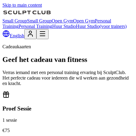
Skip to main content
Small Group
Small Group
Open Gym
Open Gym
Personal
Training
Personal Training
Huur Studio
Huur Studio
(voor trainers)
English
Cadeaukaarten
Geef het cadeau van fitness
Verras iemand met een personal training ervaring bij SculptClub.
Het perfecte cadeau voor iedereen die wil werken aan gezondheid
en kracht.
Proef Sessie
1 sessie
€
75