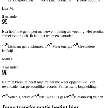
12 kg afgevallen
+40% krachttoename
Betere houding
Lisa M.
6 maanden
Eva heeft me geholpen met zowel training als voeding. Het resultaat
spreekt voor zich. Ik kan het iedereen aanraden.
Lichaam getransformeerd
Meer energie
Gezondere
leefstijl
Mark R.
4 maanden
Na mijn blessure heeft mijn trainer me weer opgebouwd. Van
revalidatie naar persoonlijke records. Fantastische begeleiding.
Volledig hersteld
Nieuwe PR's gezet
Blessurevrij trainen
Jouw transformatie begint hier