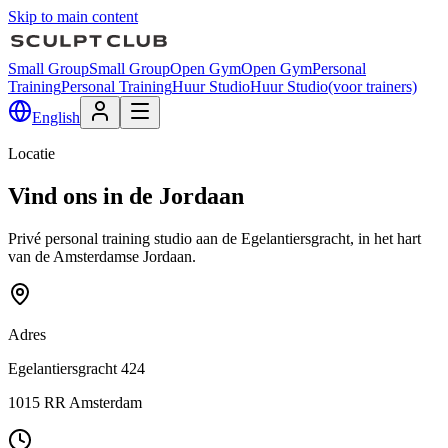
Skip to main content
Small Group
Small Group
Open Gym
Open Gym
Personal
Training
Personal Training
Huur Studio
Huur Studio
(voor trainers)
English
Locatie
Vind ons in de Jordaan
Privé personal training studio aan de Egelantiersgracht, in het hart
van de Amsterdamse Jordaan.
Adres
Egelantiersgracht 424
1015 RR
Amsterdam