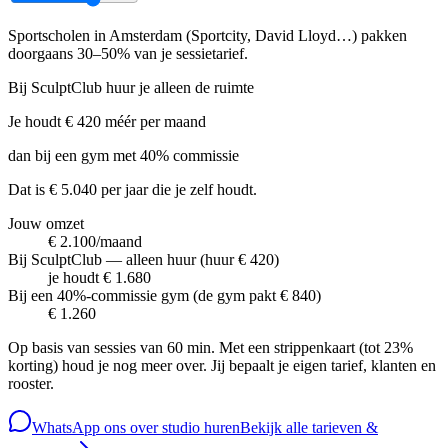
Sportscholen in Amsterdam (Sportcity, David Lloyd…) pakken
doorgaans 30–50% van je sessietarief.
Bij SculptClub huur je alleen de ruimte
Je houdt
€ 420
méér per maand
dan bij een gym met 40% commissie
Dat is € 5.040 per jaar die je zelf houdt.
Jouw omzet
€ 2.100
/maand
Bij SculptClub — alleen huur
(
huur € 420
)
je houdt
€ 1.680
Bij een 40%-commissie gym
(
de gym pakt
€ 840
)
€ 1.260
Op basis van sessies van 60 min. Met een strippenkaart (tot 23%
korting) houd je nog meer over. Jij bepaalt je eigen tarief, klanten en
rooster.
WhatsApp ons over studio huren
Bekijk alle tarieven &