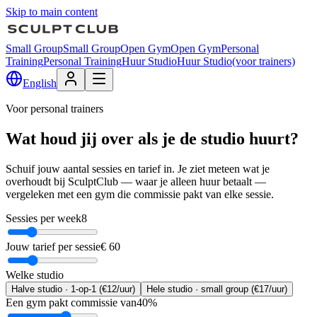
Skip to main content
Small Group
Small Group
Open Gym
Open Gym
Personal
Training
Personal Training
Huur Studio
Huur Studio
(voor trainers)
English
Voor personal trainers
Wat houd jij over als je de studio huurt?
Schuif jouw aantal sessies en tarief in. Je ziet meteen wat je
overhoudt bij SculptClub — waar je alleen huur betaalt —
vergeleken met een gym die commissie pakt van elke sessie.
Sessies per week
8
Jouw tarief per sessie
€ 60
Welke studio
Halve studio · 1-op-1 (€12/uur)
Hele studio · small group (€17/uur)
Een gym pakt commissie van
40
%