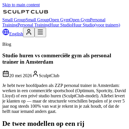
Skip to main content
Small Group
Small Group
Open Gym
Open Gym
Personal
Training
Personal Training
Huur Studio
Huur Studio
(voor trainers)
English
Blog
Studio huren vs commerciële gym als personal
trainer in Amsterdam
20 mei 2026
SculptClub
Je hebt twee hoofdpaden als ZZP personal trainer in Amsterdam:
werken in een commerciële sportschool (Optimum, Sportcity, David
Lloyd) of een privé studio huren (SculptClub-model). Allebei levert
je klanten op — maar de structurele verschillen bepalen of je over 5
jaar nog steeds 100% van wat je rekent in je zak houdt, of dat de
helft naar iemand anders gaat.
De twee modellen op een rij