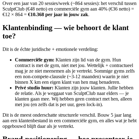
Over een jaar van 20 sessies/week (~864 sessies): het verschil tussen
SculptClub (€48 netto) en commerciële gym aan 40% (€36 netto) =
€12 × 864 =
€10.368 per jaar in jouw zak
.
Klantenbinding — wie behoort de klant
toe?
Dit is de échte juridische + emotionele verdeling:
Commerciële gym
:
Klanten zijn lid van de gym. Hun
contract is met de gym, niet met jou. Wettelijk + contractueel
mag je ze niet meenemen als je vertrekt. Sommige gyms zelfs
een non-compete-clausule (~3-12 maanden) waarin je niet
binnen X km een eigen klant van hen mag benaderen.
Privé studio huur
:
Klanten zijn jouw klanten. Jullie hebben
de relatie. Als je weggaat van SculptClub naar elders — je
klanten gaan mee. Wij hebben geen contract met hen, alleen
met jou (en zelfs dat is per uur, geen lock-in).
Dit is de meest onderschatte structurele verschil. Bouw 5 jaar lang
aan een klantenbestand in een commerciële gym, en alles wat je hebt
opgebouwd blijft daar als je vertrekt.