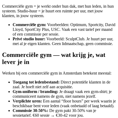
Commerciële gym = je werkt onder hun dak, met hun leden, in hun
systeem. Studio-huur = je huurt een ruimte per uur, met jouw
klanten, in jouw systeem.
Commerciële gym
:
Voorbeelden: Optimum, Sportcity, David
Lloyd, SportCity Plus, USC. Vaak een vast tarief per maand
of een commissie per sessie.
Privé studio huur
:
Voorbeeld: SculptClub. Je huurt per uur,
met al je eigen klanten. Geen lidmaatschap, geen commissie.
Commerciële gym — wat krijg je, wat
lever je in
Werken bij een commerciële gym in Amsterdam betekent meestal:
Toegang tot ledenbestand
:
Direct potentiële klanten in de
zaal. Je hoeft niet zelf aan acquisitie.
Gym-uniform / branding
:
Je draagt vaak een gym-shirt; je
communiceert namens de gym, niet namens jezelf.
Verplichte uren
:
Een aantal “floor hours” per week waarin je
beschikbaar bent voor leden (vaak onbetaald of laag betaald).
Commissie 30-50%
:
De gym pakt 30-50% van je
sessietarief. €60 sessie → €30-42 voor jou.