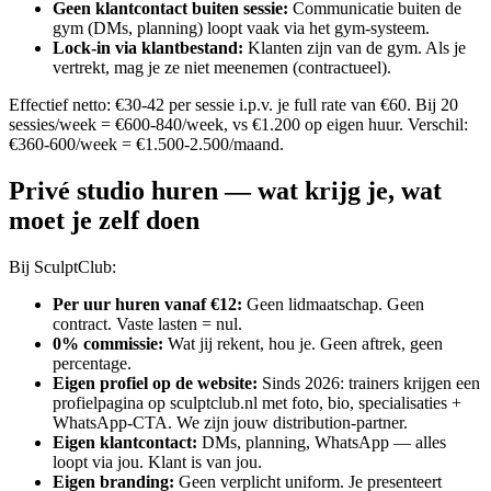
Geen klantcontact buiten sessie
:
Communicatie buiten de
gym (DMs, planning) loopt vaak via het gym-systeem.
Lock-in via klantbestand
:
Klanten zijn van de gym. Als je
vertrekt, mag je ze niet meenemen (contractueel).
Effectief netto: €30-42 per sessie i.p.v. je full rate van €60. Bij 20
sessies/week = €600-840/week, vs €1.200 op eigen huur. Verschil:
€360-600/week = €1.500-2.500/maand.
Privé studio huren — wat krijg je, wat
moet je zelf doen
Bij SculptClub:
Per uur huren vanaf €12
:
Geen lidmaatschap. Geen
contract. Vaste lasten = nul.
0% commissie
:
Wat jij rekent, hou je. Geen aftrek, geen
percentage.
Eigen profiel op de website
:
Sinds 2026: trainers krijgen een
profielpagina op sculptclub.nl met foto, bio, specialisaties +
WhatsApp-CTA. We zijn jouw distribution-partner.
Eigen klantcontact
:
DMs, planning, WhatsApp — alles
loopt via jou. Klant is van jou.
Eigen branding
:
Geen verplicht uniform. Je presenteert