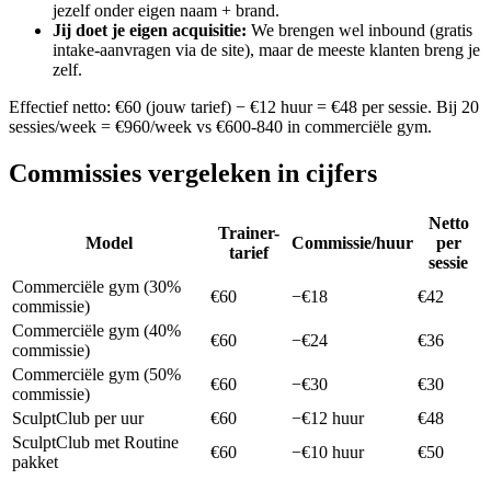
jezelf onder eigen naam + brand.
Jij doet je eigen acquisitie
:
We brengen wel inbound (gratis
intake-aanvragen via de site), maar de meeste klanten breng je
zelf.
Effectief netto: €60 (jouw tarief) − €12 huur = €48 per sessie. Bij 20
sessies/week = €960/week vs €600-840 in commerciële gym.
Commissies vergeleken in cijfers
Netto
Trainer-
Model
Commissie/huur
per
tarief
sessie
Commerciële gym (30%
€60
−€18
€42
commissie)
Commerciële gym (40%
€60
−€24
€36
commissie)
Commerciële gym (50%
€60
−€30
€30
commissie)
SculptClub per uur
€60
−€12 huur
€48
SculptClub met Routine
€60
−€10 huur
€50
pakket