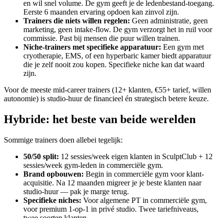
en wil snel volume. De gym geeft je de ledenbestand-toegang.
Eerste 6 maanden ervaring opdoen kan zinvol zijn.
Trainers die niets willen regelen
:
Geen administratie, geen
marketing, geen intake-flow. De gym verzorgt het in ruil voor
commissie. Past bij mensen die puur willen trainen.
Niche-trainers met specifieke apparatuur
:
Een gym met
cryotherapie, EMS, of een hyperbaric kamer biedt apparatuur
die je zelf nooit zou kopen. Specifieke niche kan dat waard
zijn.
Voor de meeste mid-career trainers (12+ klanten, €55+ tarief, willen
autonomie) is studio-huur de financieel én strategisch betere keuze.
Hybride: het beste van beide werelden
Sommige trainers doen allebei tegelijk:
50/50 split
:
12 sessies/week eigen klanten in SculptClub + 12
sessies/week gym-leden in commerciële gym.
Brand opbouwen
:
Begin in commerciële gym voor klant-
acquisitie. Na 12 maanden migreer je je beste klanten naar
studio-huur — pak je marge terug.
Specifieke niches
:
Voor algemene PT in commerciële gym,
voor premium 1-op-1 in privé studio. Twee tariefniveaus,
twee soorten klanten.