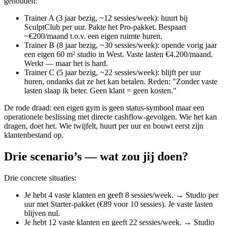
gehouden:
Trainer A (3 jaar bezig, ~12 sessies/week): huurt bij
SculptClub per uur. Pakte het Pro-pakket. Bespaart
~€200/maand t.o.v. een eigen ruimte huren.
Trainer B (8 jaar bezig, ~30 sessies/week): opende vorig jaar
een eigen 60 m² studio in West. Vaste lasten €4.200/maand.
Werkt — maar het is hard.
Trainer C (5 jaar bezig, ~22 sessies/week): blijft per uur
huren, ondanks dat ze het kan betalen. Reden: "Zonder vaste
lasten slaap ik beter. Geen klant = geen kosten."
De rode draad: een eigen gym is geen status-symbool maar een
operationele beslissing met directe cashflow-gevolgen. Wie het kan
dragen, doet het. Wie twijfelt, huurt per uur en bouwt eerst zijn
klantenbestand op.
Drie scenario’s — wat zou jij doen?
Drie concrete situaties:
Je hebt 4 vaste klanten en geeft 8 sessies/week. → Studio per
uur met Starter-pakket (€89 voor 10 sessies). Je vaste lasten
blijven nul.
Je hebt 12 vaste klanten en geeft 22 sessies/week. → Studio