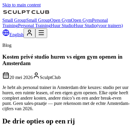
Skip to main content
Small Group
Small Group
Open Gym
Open Gym
Personal
Training
Personal Training
Huur Studio
Huur Studio
(voor trainers)
English
Blog
Kosten privé studio huren vs eigen gym openen in
Amsterdam
20 mei 2026
SculptClub
Je hebt als personal trainer in Amsterdam drie keuzes: studio per uur
huren, een ruimte leasen, of een eigen gym openen. Elke optie heeft
compleet andere kosten, andere risico’s en een ander break-even
punt. Geen sales-praatje — pure rekensom met de echte Amsterdam-
cijfers van 2026.
De drie opties op een rij