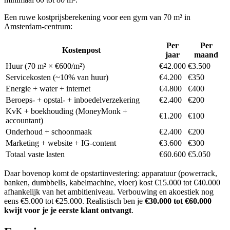
Een ruwe kostprijsberekening voor een gym van 70 m² in
Amsterdam-centrum:
Per
Per
Kostenpost
jaar
maand
Huur (70 m² × €600/m²)
€42.000
€3.500
Servicekosten (~10% van huur)
€4.200
€350
Energie + water + internet
€4.800
€400
Beroeps- + opstal- + inboedelverzekering
€2.400
€200
KvK + boekhouding (MoneyMonk +
€1.200
€100
accountant)
Onderhoud + schoonmaak
€2.400
€200
Marketing + website + IG-content
€3.600
€300
Totaal vaste lasten
€60.600
€5.050
Daar bovenop komt de opstartinvestering: apparatuur (powerrack,
banken, dumbbells, kabelmachine, vloer) kost €15.000 tot €40.000
afhankelijk van het ambitieniveau. Verbouwing en akoestiek nog
eens €5.000 tot €25.000. Realistisch ben je
€30.000 tot €60.000
kwijt voor je je eerste klant ontvangt
.