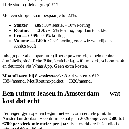
Hele studio (kleine groep)
€17
Met een strippenkaart bespaar je tot 23%:
Starter — €89
:
10× sessie, ~10% korting
Routine — €179
:
~15% korting, populairste pakket
Pro — €299
:
~20% korting
Volume — €499
:
~23% korting voor wie wekelijks 3+
sessies geeft
Inbegrepen: alle apparatuur (Rogue powerrack, kabelmachine,
dumbbells, sled, Echo Bike, kettlebells), wifi, muziek, schoonmaak
en deurcode via WhatsApp. Geen extra kosten.
Maandlasten bij 8 sessies/week:
8 × 4 weken × €12 =
€384/maand. Met Routine-pakket: ~€326/maand.
Een ruimte leasen in Amsterdam — wat
kost dat écht
Een eigen gym openen begint met een commerciële plint. In
Amsterdam Jordaan + centrum betaal je in 2026 ongeveer
€500 tot
€700 per vierkante meter per jaar
. Een werkbare PT-studio is
minimaal 60 tot 80 m².