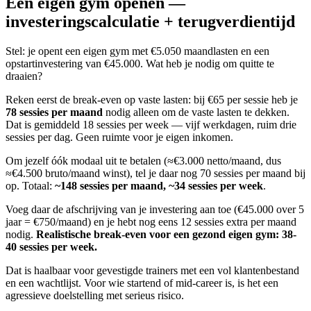
Een eigen gym openen —
investeringscalculatie + terugverdientijd
Stel: je opent een eigen gym met €5.050 maandlasten en een
opstartinvestering van €45.000. Wat heb je nodig om quitte te
draaien?
Reken eerst de break-even op vaste lasten: bij €65 per sessie heb je
78 sessies per maand
nodig alleen om de vaste lasten te dekken.
Dat is gemiddeld 18 sessies per week — vijf werkdagen, ruim drie
sessies per dag. Geen ruimte voor je eigen inkomen.
Om jezelf óók modaal uit te betalen (≈€3.000 netto/maand, dus
≈€4.500 bruto/maand winst), tel je daar nog 70 sessies per maand bij
op. Totaal:
~148 sessies per maand, ~34 sessies per week
.
Voeg daar de afschrijving van je investering aan toe (€45.000 over 5
jaar = €750/maand) en je hebt nog eens 12 sessies extra per maand
nodig.
Realistische break-even voor een gezond eigen gym: 38-
40 sessies per week.
Dat is haalbaar voor gevestigde trainers met een vol klantenbestand
en een wachtlijst. Voor wie startend of mid-career is, is het een
agressieve doelstelling met serieus risico.