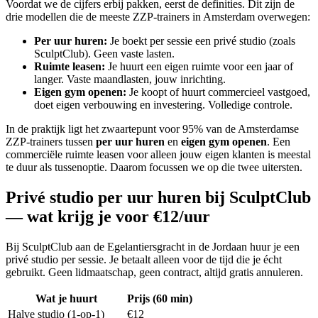
Voordat we de cijfers erbij pakken, eerst de definities. Dit zijn de
drie modellen die de meeste ZZP-trainers in Amsterdam overwegen:
Per uur huren
:
Je boekt per sessie een privé studio (zoals
SculptClub). Geen vaste lasten.
Ruimte leasen
:
Je huurt een eigen ruimte voor een jaar of
langer. Vaste maandlasten, jouw inrichting.
Eigen gym openen
:
Je koopt of huurt commercieel vastgoed,
doet eigen verbouwing en investering. Volledige controle.
In de praktijk ligt het zwaartepunt voor 95% van de Amsterdamse
ZZP-trainers tussen
per uur huren
en
eigen gym openen
. Een
commerciële ruimte leasen voor alleen jouw eigen klanten is meestal
te duur als tussenoptie. Daarom focussen we op die twee uitersten.
Privé studio per uur huren bij SculptClub
— wat krijg je voor €12/uur
Bij SculptClub aan de Egelantiersgracht in de Jordaan huur je een
privé studio per sessie. Je betaalt alleen voor de tijd die je écht
gebruikt. Geen lidmaatschap, geen contract, altijd gratis annuleren.
Wat je huurt
Prijs (60 min)
Halve studio (1-op-1)
€12