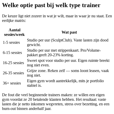
Welke optie past bij welk type trainer
De keuze ligt niet zozeer in wat je wilt, maar in waar je nu staat. Een
eerlijke matrix:
Aantal
Wat past
sessies/week
Studio per uur (SculptClub). Vaste lasten zijn dood
1-5 sessies
gewicht.
Studio per uur met strippenkaart. Pro/Volume-
6-15 sessies
pakket geeft 20-23% korting.
Sweet spot voor studio per uur. Eigen ruimte breekt
16-25 sessies
nog niet even.
Grijze zone. Reken zelf — soms loont leasen, vaak
26-35 sessies
nog niet.
Eigen gym wordt aantrekkelijk, mits je portfolio
36+ sessies
stabiel is.
De fout die veel beginnende trainers maken: ze willen een eigen
gym voordat ze 20 betalende klanten hebben. Het resultaat: vaste
lasten die je netto inkomen wegvreten, stress over bezetting, en een
burn-out binnen anderhalf jaar.