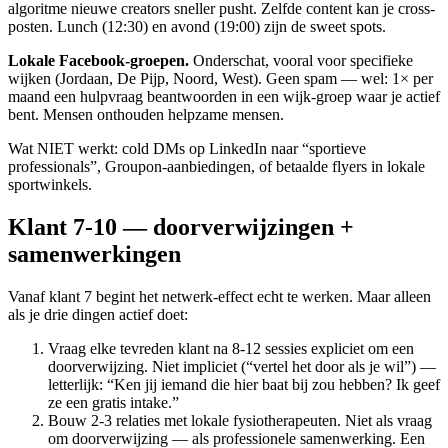
algoritme nieuwe creators sneller pusht. Zelfde content kan je cross-
posten. Lunch (12:30) en avond (19:00) zijn de sweet spots.
Lokale Facebook-groepen.
Onderschat, vooral voor specifieke
wijken (Jordaan, De Pijp, Noord, West). Geen spam — wel: 1× per
maand een hulpvraag beantwoorden in een wijk-groep waar je actief
bent. Mensen onthouden helpzame mensen.
Wat NIET werkt: cold DMs op LinkedIn naar “sportieve
professionals”, Groupon-aanbiedingen, of betaalde flyers in lokale
sportwinkels.
Klant 7-10 — doorverwijzingen +
samenwerkingen
Vanaf klant 7 begint het netwerk-effect echt te werken. Maar alleen
als je drie dingen actief doet:
Vraag elke tevreden klant na 8-12 sessies expliciet om een
doorverwijzing. Niet impliciet (“vertel het door als je wil”) —
letterlijk: “Ken jij iemand die hier baat bij zou hebben? Ik geef
ze een gratis intake.”
Bouw 2-3 relaties met lokale fysiotherapeuten. Niet als vraag
om doorverwijzing — als professionele samenwerking. Een