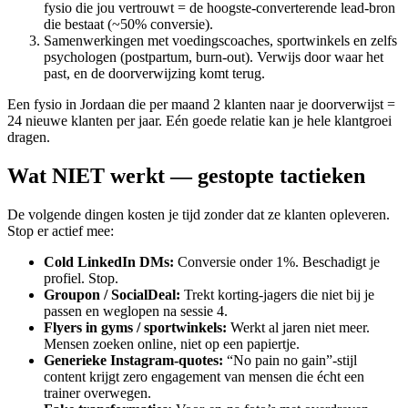
fysio die jou vertrouwt = de hoogste-converterende lead-bron
die bestaat (~50% conversie).
Samenwerkingen met voedingscoaches, sportwinkels en zelfs
psychologen (postpartum, burn-out). Verwijs door waar het
past, en de doorverwijzing komt terug.
Een fysio in Jordaan die per maand 2 klanten naar je doorverwijst =
24 nieuwe klanten per jaar. Eén goede relatie kan je hele klantgroei
dragen.
Wat NIET werkt — gestopte tactieken
De volgende dingen kosten je tijd zonder dat ze klanten opleveren.
Stop er actief mee:
Cold LinkedIn DMs
:
Conversie onder 1%. Beschadigt je
profiel. Stop.
Groupon / SocialDeal
:
Trekt korting-jagers die niet bij je
passen en weglopen na sessie 4.
Flyers in gyms / sportwinkels
:
Werkt al jaren niet meer.
Mensen zoeken online, niet op een papiertje.
Generieke Instagram-quotes
:
“No pain no gain”-stijl
content krijgt zero engagement van mensen die écht een
trainer overwegen.