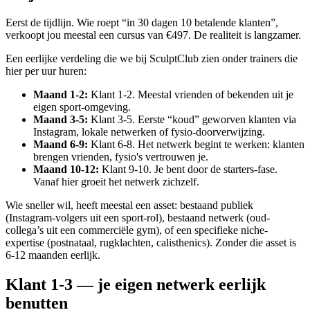
Eerst de tijdlijn. Wie roept “in 30 dagen 10 betalende klanten”,
verkoopt jou meestal een cursus van €497. De realiteit is langzamer.
Een eerlijke verdeling die we bij SculptClub zien onder trainers die
hier per uur huren:
Maand 1-2
:
Klant 1-2. Meestal vrienden of bekenden uit je
eigen sport-omgeving.
Maand 3-5
:
Klant 3-5. Eerste “koud” geworven klanten via
Instagram, lokale netwerken of fysio-doorverwijzing.
Maand 6-9
:
Klant 6-8. Het netwerk begint te werken: klanten
brengen vrienden, fysio's vertrouwen je.
Maand 10-12
:
Klant 9-10. Je bent door de starters-fase.
Vanaf hier groeit het netwerk zichzelf.
Wie sneller wil, heeft meestal een asset: bestaand publiek
(Instagram-volgers uit een sport-rol), bestaand netwerk (oud-
collega’s uit een commerciële gym), of een specifieke niche-
expertise (postnataal, rugklachten, calisthenics). Zonder die asset is
6-12 maanden eerlijk.
Klant 1-3 — je eigen netwerk eerlijk
benutten