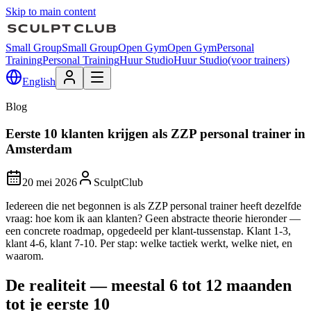
Skip to main content
Small Group
Small Group
Open Gym
Open Gym
Personal
Training
Personal Training
Huur Studio
Huur Studio
(voor trainers)
English
Blog
Eerste 10 klanten krijgen als ZZP personal trainer in
Amsterdam
20 mei 2026
SculptClub
Iedereen die net begonnen is als ZZP personal trainer heeft dezelfde
vraag: hoe kom ik aan klanten? Geen abstracte theorie hieronder —
een concrete roadmap, opgedeeld per klant-tussenstap. Klant 1-3,
klant 4-6, klant 7-10. Per stap: welke tactiek werkt, welke niet, en
waarom.
De realiteit — meestal 6 tot 12 maanden
tot je eerste 10