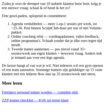
Zodra je over de drempel van 10 stabiele klanten heen bent, krijg je
een nieuwe vraag: schaal ik of houd ik het zo?
Drie groei-paden, oplopend in commitment:
Agenda verdubbelen — meer 1-op-1 sessies per week, tot
~25-30. Past binnen SculptClub-huur per uur of met Volume-
pakket.
Online coaching erbij — voedingsplannen, video-feedback,
online programma's. Schaalt zonder dat je elke euro tegen tijd
inruilt.
Tweede trainer aannemen — pas zinvol vanaf 35+
sessies/week aan eigen klanten + bewezen vraag. Anders trek
je iemand aan voor een lege agenda.
De keuze hangt af van wat je wil. Niet iedereen wil een gym openen
of een team aansturen. Sommige trainers zijn gelukkiger op 15 vaste
klanten met een lekkere flow dan op 35 sessies/week met stress.
Meer lezen
Freelance personal trainer worden — complete gids
ZZP-trainer checklist — KvK tot eerste klant