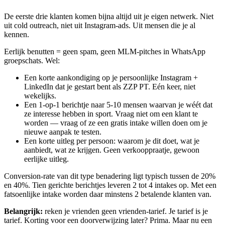
De eerste drie klanten komen bijna altijd uit je eigen netwerk. Niet
uit cold outreach, niet uit Instagram-ads. Uit mensen die je al
kennen.
Eerlijk benutten = geen spam, geen MLM-pitches in WhatsApp
groepschats. Wel:
Een korte aankondiging op je persoonlijke Instagram +
LinkedIn dat je gestart bent als ZZP PT. Eén keer, niet
wekelijks.
Een 1-op-1 berichtje naar 5-10 mensen waarvan je wéét dat
ze interesse hebben in sport. Vraag niet om een klant te
worden — vraag of ze een gratis intake willen doen om je
nieuwe aanpak te testen.
Een korte uitleg per persoon: waarom je dit doet, wat je
aanbiedt, wat ze krijgen. Geen verkooppraatje, gewoon
eerlijke uitleg.
Conversion-rate van dit type benadering ligt typisch tussen de 20%
en 40%. Tien gerichte berichtjes leveren 2 tot 4 intakes op. Met een
fatsoenlijke intake worden daar minstens 2 betalende klanten van.
Belangrijk:
reken je vrienden geen vrienden-tarief. Je tarief is je
tarief. Korting voor een doorverwijzing later? Prima. Maar nu een