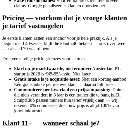
Fake transformaties
:
Voor-en-na foto’s met overdreven
claims. Google penaliseert + klanten doorzien het.
Pricing — voorkom dat je vroege klanten
je tarief vastnagelen
Je eerste klanten zetten een anchor voor je hele praktijk. Als je
begint met €40/sessie, blijft die klant €40 betalen — ook over twee
jaar als je €70 waard bent.
Drie verstandige pricing-keuzes voor starters:
Start op je marktwaarde, niet eronder
:
Amsterdam PT-
startprijs 2026 is €45-55/sessie. Niet lager.
Gratis intake is je acquisitie-asset
:
Niet een korting-aanbod.
Eén gratis intake per nieuwe klant — daarna full price.
Communiceer per kwartaal een prijsaanpassing
:
Trainer
die niets verandert in 3 jaar is een trainer die te bang is. Bij
SculptClub passen trainers hun tarief vrijelijk aan — wij
rekenen 0% commissie, dus jouw prijs is altijd 100% van
jouw inkomsten.
Klant 11+ — wanneer schaal je?