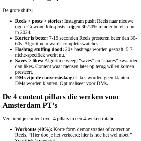
De grote shifts:
Reels > posts > stories
:
Instagram pusht Reels naar nieuwe
ogen. Gewone foto-posts krijgen 30-50% minder bereik dan
in 2024.
Korter is beter
:
7-15 seconden Reels presteren beter dan 30-
60s. Algoritme rewards complete-watches.
Hashtag-stuffing dood
:
20+ hashtags worden gestraft. 5-7
niche-specifiek werkt nu.
Saves > likes
:
Algoritme weegt “saves” en “shares” zwaarder
dan likes. Content waar mensen later op terug willen komen
presteert.
DMs zijn de conversie-laag
:
Likes worden geen klanten.
DMs worden klanten. Optimaliseer voor DMs.
De 4 content pillars die werken voor
Amsterdam PT’s
Verspreid je content over 4 pillars in een 4-weken rotatie:
Workouts (40%)
:
Korte form-demonstraties of correction-
Reels. “Hier doe je het verkeerd; hier is hoe het wel moet.”
Specifiek > generiek.