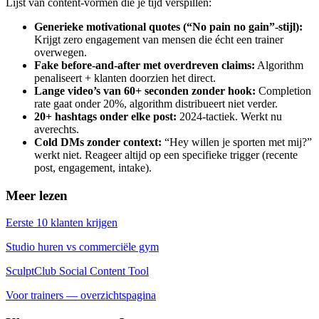
Lijst van content-vormen die je tijd verspillen:
Generieke motivational quotes (“No pain no gain”-stijl)
:
Krijgt zero engagement van mensen die écht een trainer
overwegen.
Fake before-and-after met overdreven claims
:
Algorithm
penaliseert + klanten doorzien het direct.
Lange video’s van 60+ seconden zonder hook
:
Completion
rate gaat onder 20%, algorithm distribueert niet verder.
20+ hashtags onder elke post
:
2024-tactiek. Werkt nu
averechts.
Cold DMs zonder context
:
“Hey willen je sporten met mij?”
werkt niet. Reageer altijd op een specifieke trigger (recente
post, engagement, intake).
Meer lezen
Eerste 10 klanten krijgen
Studio huren vs commerciële gym
SculptClub Social Content Tool
Voor trainers — overzichtspagina