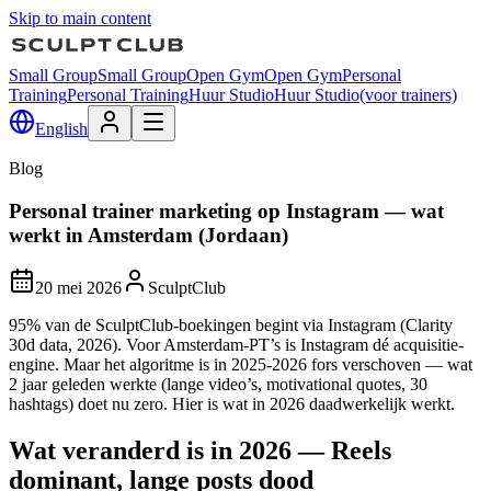
Skip to main content
Small Group
Small Group
Open Gym
Open Gym
Personal
Training
Personal Training
Huur Studio
Huur Studio
(voor trainers)
English
Blog
Personal trainer marketing op Instagram — wat
werkt in Amsterdam (Jordaan)
20 mei 2026
SculptClub
95% van de SculptClub-boekingen begint via Instagram (Clarity
30d data, 2026). Voor Amsterdam-PT’s is Instagram dé acquisitie-
engine. Maar het algoritme is in 2025-2026 fors verschoven — wat
2 jaar geleden werkte (lange video’s, motivational quotes, 30
hashtags) doet nu zero. Hier is wat in 2026 daadwerkelijk werkt.
Wat veranderd is in 2026 — Reels
dominant, lange posts dood