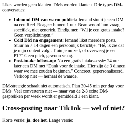
Likes worden geen klanten. DMs worden klanten. Drie types DM-
conversaties:
Inbound DM van warm publiek
:
Iemand stuurt je een DM
na een Reel. Reageer binnen 1 uur. Beantwoord hun vraag
specifiek, niet generiek. Eindig met: “Wil je een gratis intake?
Geen verplichtingen.”
Cold DM na engagement
:
Iemand liket meerdere posts.
Stuur na 7-14 dagen een persoonlijk berichtje: “Hé, ik zie dat
je mijn content volgt. Train je nu zelf, of overweeg je een
PT?” Geen pitch, gewoon vraag.
Post-intake follow-up
:
Na een gratis intake-sessie: 24 uur
later een DM met “Dank voor de intake. Hier zijn de 3 dingen
waar we mee zouden beginnen.” Concreet, gepersonaliseerd.
Verkoop niet — herhaal de waarde.
DM-strategie schaalt niet automatisch. Plan 30-45 min per dag voor
DMs. Veel converteren niet — maar van de 2-3 echte DM-
gesprekken per week wordt er gemiddeld 1 een klant.
Cross-posting naar TikTok — wel of niet?
Korte versie:
ja, doe het
. Lange versie: