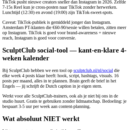
TikTok pusht nieuwe creators sneller dan Instagram in 2026. Zelfde
7-15s Reel kun je cross-posten naar TikTok zonder herwerken.
Lunchtijd (12:30) en avond (19:00) zijn TikTok-sweet-spots.
Caveat: TikTok-publiek is gemiddeld jonger dan Instagram.
Amsterdam PT-klanten die €60-90/sessie willen betalen, zitten meer
op Instagram. TikTok is goed voor brand-awareness + nieuwe
reach, Instagram is goed voor conversie.
SculptClub social-tool — kant-en-klare 4-
weken kalender
Bij SculptClub hebben we een tool op
sculptclub.nl/nl/social
die
elke week 4 posts klaar heeft: hook, script, hashtags, visuals. 16
posts per maand, alles in te plannen. Brain geeft de brief in het
Engels — jij schrijft de Dutch caption in je eigen stem.
Werkt voor alle SculptClub-trainers, ook als je niet bij ons in de
studio huurt. Gratis te gebruiken zonder lidmaatschap. Bedoeling: je
bespaart 3-5 uur per week aan content-planning.
Wat absoluut NIET werkt