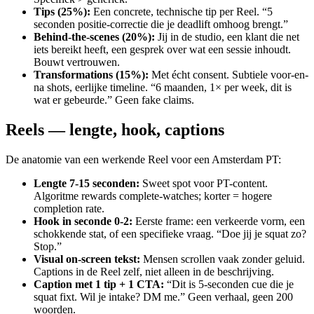
Tips (25%)
:
Een concrete, technische tip per Reel. “5
seconden positie-correctie die je deadlift omhoog brengt.”
Behind-the-scenes (20%)
:
Jij in de studio, een klant die net
iets bereikt heeft, een gesprek over wat een sessie inhoudt.
Bouwt vertrouwen.
Transformations (15%)
:
Met écht consent. Subtiele voor-en-
na shots, eerlijke timeline. “6 maanden, 1× per week, dit is
wat er gebeurde.” Geen fake claims.
Reels — lengte, hook, captions
De anatomie van een werkende Reel voor een Amsterdam PT:
Lengte 7-15 seconden
:
Sweet spot voor PT-content.
Algoritme rewards complete-watches; korter = hogere
completion rate.
Hook in seconde 0-2
:
Eerste frame: een verkeerde vorm, een
schokkende stat, of een specifieke vraag. “Doe jij je squat zo?
Stop.”
Visual on-screen tekst
:
Mensen scrollen vaak zonder geluid.
Captions in de Reel zelf, niet alleen in de beschrijving.
Caption met 1 tip + 1 CTA
:
“Dit is 5-seconden cue die je
squat fixt. Wil je intake? DM me.” Geen verhaal, geen 200
woorden.